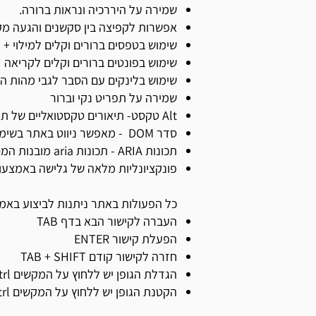
שמירה על היררכיה ונראות ברורה.
אפשרות לקפיצה בין סקשנים והגעה מקו
שימוש בטפסים ברורים וקלים למילוי + 
שימוש בפונטים ברורים וקלים לקריאה
שימוש בלינקים עם הסבר לגבי מהות הל
שמירה על תפריט נקי וברור
Alt טקסט- תיאורים טקסטואליים של תמונות המסייעים למשתמשים לקויי ראייה
סדר DOM - מאפשר ניווט באתר בשימוש מקלדת וקוראי מסך
תכונות ARIA - תכונות aria מובנות המספקות חוויית משתמש נגישה ומועשרת.
פונקציונליות מלאה של גלישה באמצעות 
כל הפעולות באתר ניתנות לביצוע בא
העברה לקישור הבא בדף TAB
הפעלת קישור ENTER
חזרה לקישור קודם TAB + SHIFT
הגדלת הגופן יש ללחוץ על המקשים ctrl +
הקטנת הגופן יש ללחוץ על המקשים ctrl -